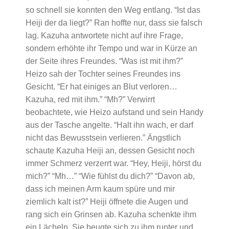
so schnell sie konnten den Weg entlang. “Ist das
Heiji der da liegt?” Ran hoffte nur, dass sie falsch
lag. Kazuha antwortete nicht auf ihre Frage,
sondern erhöhte ihr Tempo und war in Kürze an
der Seite ihres Freundes. “Was ist mit ihm?”
Heizo sah der Tochter seines Freundes ins
Gesicht. “Er hat einiges an Blut verloren…
Kazuha, red mit ihm.” “Mh?” Verwirrt
beobachtete, wie Heizo aufstand und sein Handy
aus der Tasche angelte. “Halt ihn wach, er darf
nicht das Bewusstsein verlieren.” Ängstlich
schaute Kazuha Heiji an, dessen Gesicht noch
immer Schmerz verzerrt war. “Hey, Heiji, hörst du
mich?” “Mh…” “Wie fühlst du dich?” “Davon ab,
dass ich meinen Arm kaum spüre und mir
ziemlich kalt ist?” Heiji öffnete die Augen und
rang sich ein Grinsen ab. Kazuha schenkte ihm
ein Lächeln. Sie beugte sich zu ihm runter und