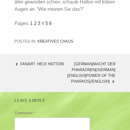
älter geworden schien, schaute Hattori mit trüben
Augen an. “Wie meinen Sie das?”
Pages:
1
2
3
4
5
6
POSTED IN:
KREATIVES CHAOS
FANART: HEIJI HATTORI
[GERMAN]MACHT DER
POST
PHARAONEN[/GERMAN]
[ENGLISH]POWER OF THE
NAVIGATION
PHARAOS[/ENGLISH]
LEAVE A REPLY
Comment
*