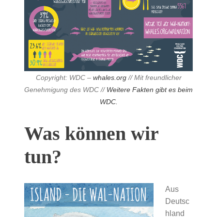
Copyright: WDC –
whales.org
// Mit freundlicher
Genehmigung des WDC //
Weitere Fakten gibt es beim
WDC.
Was können wir
tun?
Aus
Deutsc
hland