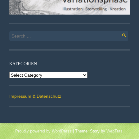
Search
for:
KATEGORIEN
Kategorien
Impressum & Datenschutz
Proudly powered by WordPress
|
Theme: Story by
WebTuts
.