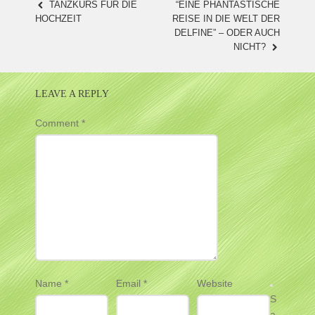
TANZKURS FÜR DIE
“EINE PHANTASTISCHE
POST
HOCHZEIT
REISE IN DIE WELT DER
DELFINE” – ODER AUCH
NAVIGATION
NICHT?
LEAVE A REPLY
Comment
*
Name
*
Email
*
Website
S
a