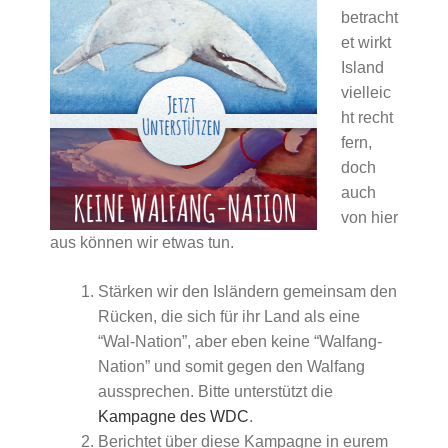
betracht
et wirkt
Island
vielleic
ht recht
fern,
doch
auch
von hier
aus können wir etwas tun.
Stärken wir den Isländern gemeinsam den
Rücken, die sich für ihr Land als eine
“Wal-Nation”, aber eben keine “Walfang-
Nation” und somit gegen den Walfang
aussprechen. Bitte unterstützt die
Kampagne des WDC
.
Berichtet über diese Kampagne in eurem