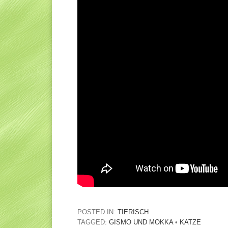
POSTED IN:
TIERISCH
TAGGED:
GISMO UND MOKKA
•
KATZE