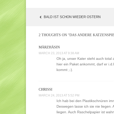
BALD IST SCHON WIEDER OSTERN
POST
NAVIGATION
2 THOUGHTS ON “
DAS ANDERE KATZENSPI
MÄRZHÄSIN
MARCH 23, 2013 AT 9:38 AM
Oh ja, unser Kater steht auch tota
hier ein Paket ankommt, darf er i.d
kommt ;-).
CHRISSI
MARCH 24, 2013 AT 5:52 PM
Ich hab bei den Plastikschnüren imm
Deswegen lasse ich sie nie liegen. 
liegen. Auch Raschelpapier ist wahn