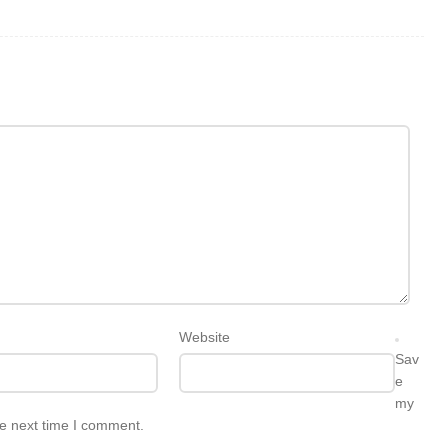
Website
Sav
e
my
he next time I comment.