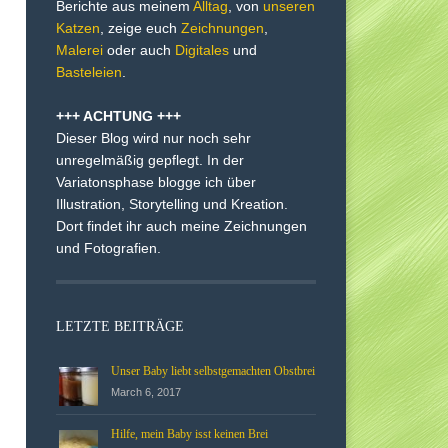
Berichte aus meinem
Alltag
, von
unseren
Katzen
, zeige euch
Zeichnungen
,
Malerei
oder auch
Digitales
und
Basteleien
.
+++ ACHTUNG +++
Dieser Blog wird nur noch sehr
unregelmäßig gepflegt. In der
Variatonsphase blogge ich über
Illustration, Storytelling und Kreation.
Dort findet ihr auch meine Zeichnungen
und Fotografien.
LETZTE BEITRÄGE
Unser Baby liebt selbstgemachten Obstbrei
March 6, 2017
Hilfe, mein Baby isst keinen Brei