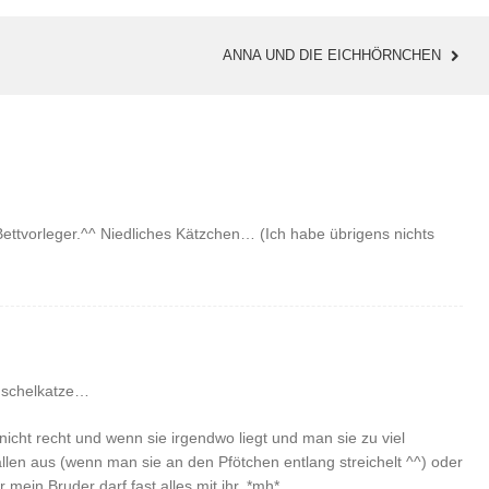
ANNA UND DIE EICHHÖRNCHEN
Bettvorleger.^^ Niedliches Kätzchen… (Ich habe übrigens nichts
Kuschelkatze…
 nicht recht und wenn sie irgendwo liegt und man sie zu viel
rallen aus (wenn man sie an den Pfötchen entlang streichelt ^^) oder
 mein Bruder darf fast alles mit ihr. *mh*