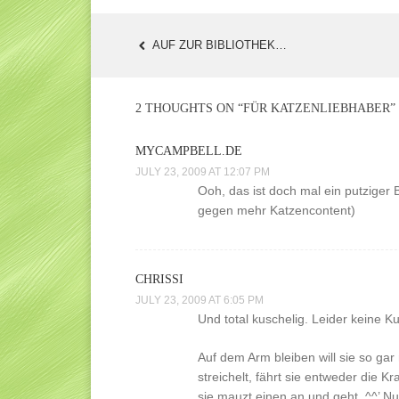
AUF ZUR BIBLIOTHEK…
POST
NAVIGATION
2 THOUGHTS ON “
FÜR KATZENLIEBHABER
”
MYCAMPBELL.DE
JULY 23, 2009 AT 12:07 PM
Ooh, das ist doch mal ein putziger 
gegen mehr Katzencontent)
CHRISSI
JULY 23, 2009 AT 6:05 PM
Und total kuschelig. Leider keine 
Auf dem Arm bleiben will sie so gar
streichelt, fährt sie entweder die K
sie mauzt einen an und geht. ^^’ Nur