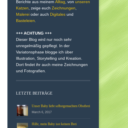
Berichte aus meinem
Alltag
, von
unseren
Katzen
, zeige euch
Zeichnungen
,
Malerei
oder auch
Digitales
und
Basteleien
.
+++ ACHTUNG +++
Dieser Blog wird nur noch sehr
unregelmäßig gepflegt. In der
Variatonsphase blogge ich über
Illustration, Storytelling und Kreation.
Dort findet ihr auch meine Zeichnungen
und Fotografien.
LETZTE BEITRÄGE
Unser Baby liebt selbstgemachten Obstbrei
March 6, 2017
Hilfe, mein Baby isst keinen Brei