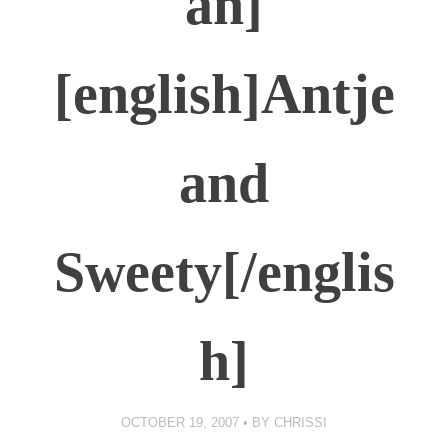
an]
[english]Antje
and
Sweety[/englis
h]
OCTOBER 19, 2007
BY
CHRISSI