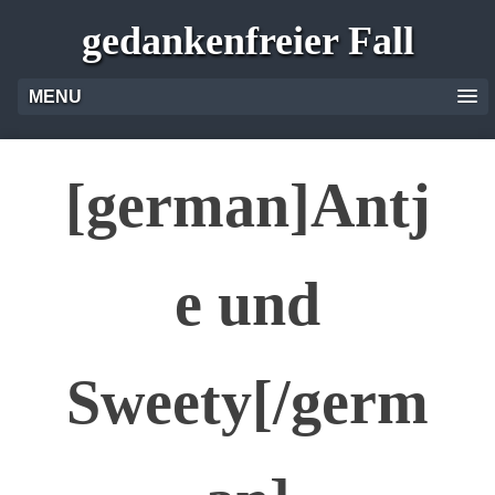
gedankenfreier Fall
MENU
[german]Antj
e und
Sweety[/germ