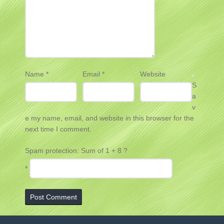
Name
*
Email
*
Website
S
a
v
e my name, email, and website in this browser for the
next time I comment.
Spam protection: Sum of 1 + 8 ?
*