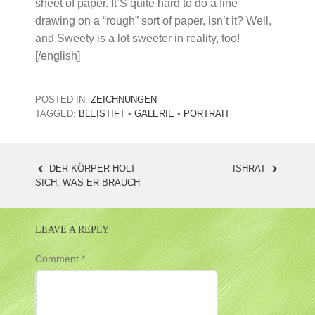
sheet of paper. It’S quite hard to do a fine
drawing on a “rough” sort of paper, isn’t it? Well,
and Sweety is a lot sweeter in reality, too!
[/english]
POSTED IN:
ZEICHNUNGEN
TAGGED:
BLEISTIFT
•
GALERIE
•
PORTRAIT
DER KÖRPER HOLT
ISHRAT
POST
SICH, WAS ER BRAUCH
NAVIGATION
LEAVE A REPLY
Comment
*