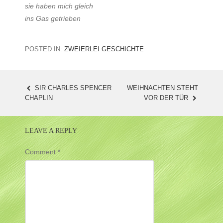
sie haben mich gleich
ins Gas getrieben
POSTED IN:
ZWEIERLEI GESCHICHTE
SIR CHARLES SPENCER
WEIHNACHTEN STEHT
POST
CHAPLIN
VOR DER TÜR
NAVIGATION
LEAVE A REPLY
Comment
*