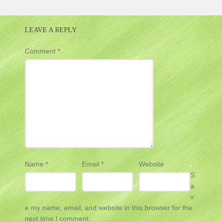
NAVIGATION
LEAVE A REPLY
Comment
*
Name
*
Email
*
Website
S
a
v
e my name, email, and website in this browser for the
next time I comment.