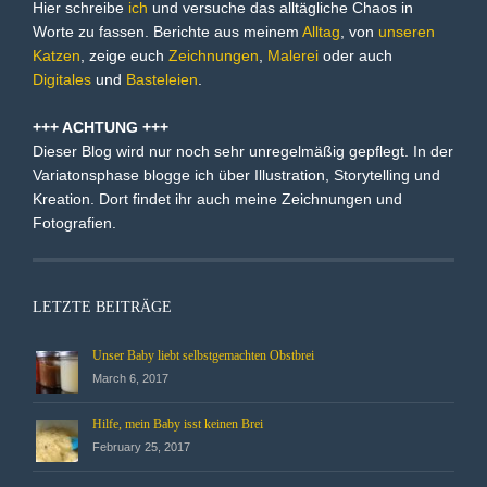
Hier schreibe
ich
und versuche das alltägliche Chaos in
Worte zu fassen. Berichte aus meinem
Alltag
, von
unseren
Katzen
, zeige euch
Zeichnungen
,
Malerei
oder auch
Digitales
und
Basteleien
.
+++ ACHTUNG +++
Dieser Blog wird nur noch sehr unregelmäßig gepflegt. In der
Variatonsphase blogge ich über Illustration, Storytelling und
Kreation. Dort findet ihr auch meine Zeichnungen und
Fotografien.
LETZTE BEITRÄGE
Unser Baby liebt selbstgemachten Obstbrei
March 6, 2017
Hilfe, mein Baby isst keinen Brei
February 25, 2017