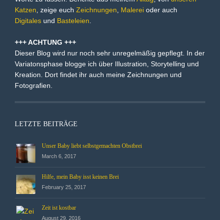
Katzen
, zeige euch
Zeichnungen
,
Malerei
oder auch
Digitales
und
Basteleien
.
+++ ACHTUNG +++
Dieser Blog wird nur noch sehr unregelmäßig gepflegt. In der
Variatonsphase blogge ich über Illustration, Storytelling und
Kreation. Dort findet ihr auch meine Zeichnungen und
Fotografien.
LETZTE BEITRÄGE
Unser Baby liebt selbstgemachten Obstbrei
March 6, 2017
Hilfe, mein Baby isst keinen Brei
February 25, 2017
Zeit ist kostbar
August 29, 2016