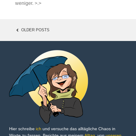
weniger. >.>
OLDER POSTS
POSTS
NAVIGATION
Hier schreibe
ich
und versuche das alltägliche Chaos in
Worte zu fassen. Berichte aus meinem
Alltag
, von
unseren