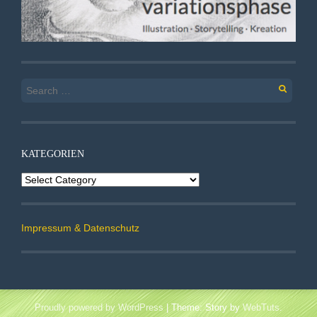
Search
for:
KATEGORIEN
Kategorien
Impressum & Datenschutz
Proudly powered by WordPress
|
Theme: Story by
WebTuts
.