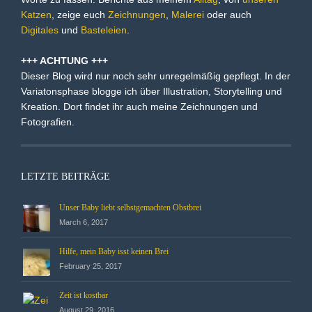
Katzen
, zeige euch
Zeichnungen
,
Malerei
oder auch
Digitales
und
Basteleien
.
+++ ACHTUNG +++
Dieser Blog wird nur noch sehr unregelmäßig gepflegt. In der
Variatonsphase blogge ich über Illustration, Storytelling und
Kreation. Dort findet ihr auch meine Zeichnungen und
Fotografien.
LETZTE BEITRÄGE
Unser Baby liebt selbstgemachten Obstbrei
March 6, 2017
Hilfe, mein Baby isst keinen Brei
February 25, 2017
Zeit ist kostbar
August 29, 2016