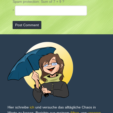
Spam protection: Sum of 7 + 9 ?
*
Hier schreibe
ich
und versuche das alltägliche Chaos in
Worte zu fassen. Berichte aus meinem
Alltag
, von
unseren