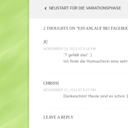
NEUSTART FÜR DIE VARIATIONSPHASE
POST
NAVIGATION
2 THOUGHTS ON “
EIN ANLAUF BEI FACEBO
JÜ
NOVEMBER 20, 2011 AT 3:18 PM
“7 gefällt das” :)
Ich finde die Hutmacherin eine seh
CHRISSI
NOVEMBER 21, 2011 AT 9:37 PM
Dankeschön! Heute sind es schon 19
LEAVE A REPLY