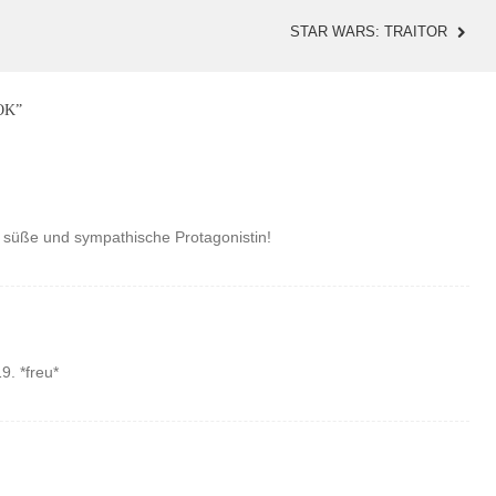
STAR WARS: TRAITOR
OK
”
r süße und sympathische Protagonistin!
. *freu*