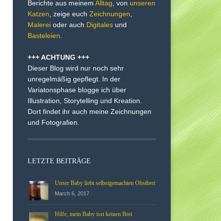
Berichte aus meinem
Alltag
, von
unseren
Katzen
, zeige euch
Zeichnungen
,
Malerei
oder auch
Digitales
und
Basteleien
.
+++ ACHTUNG +++
Dieser Blog wird nur noch sehr
unregelmäßig gepflegt. In der
Variatonsphase blogge ich über
Illustration, Storytelling und Kreation.
Dort findet ihr auch meine Zeichnungen
und Fotografien.
LETZTE BEITRÄGE
Unser Baby liebt selbstgemachten Obstbrei
March 6, 2017
Hilfe, mein Baby isst keinen Brei