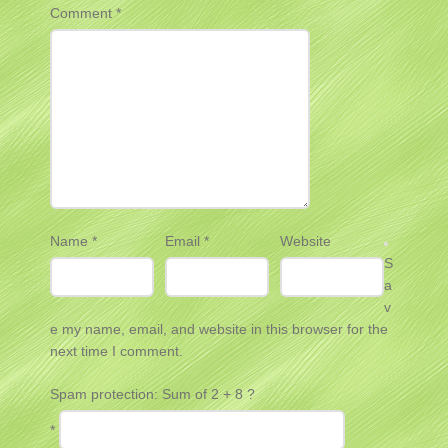
Comment
*
Name
*
Email
*
Website
S
a
v
e my name, email, and website in this browser for the
next time I comment.
Spam protection: Sum of 2 + 8 ?
*