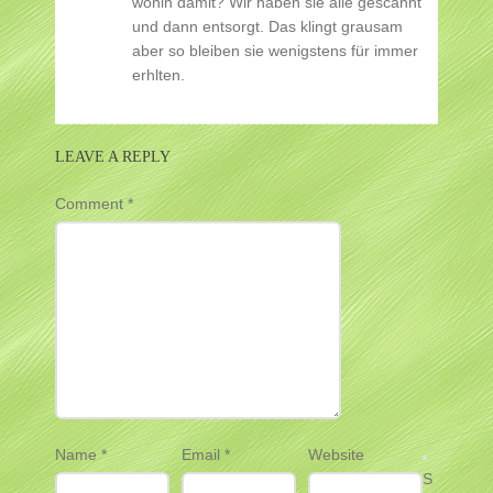
wohin damit? Wir haben sie alle gescannt
und dann entsorgt. Das klingt grausam
aber so bleiben sie wenigstens für immer
erhlten.
LEAVE A REPLY
Comment
*
Name
*
Email
*
Website
S