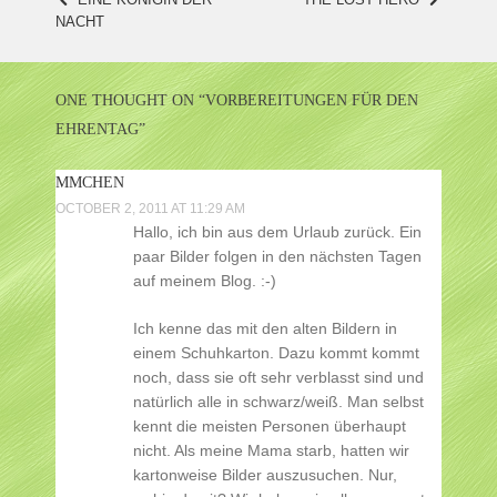
POST
е
NACHT
о
NAVIGATION
р
г
ONE THOUGHT ON “
VORBEREITUNGEN FÜR DEN
и
EHRENTAG
”
MMCHEN
OCTOBER 2, 2011 AT 11:29 AM
Hallo, ich bin aus dem Urlaub zurück. Ein
paar Bilder folgen in den nächsten Tagen
auf meinem Blog. :-)
Ich kenne das mit den alten Bildern in
einem Schuhkarton. Dazu kommt kommt
noch, dass sie oft sehr verblasst sind und
natürlich alle in schwarz/weiß. Man selbst
kennt die meisten Personen überhaupt
nicht. Als meine Mama starb, hatten wir
kartonweise Bilder auszusuchen. Nur,