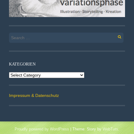
Search
for:
KATEGORIEN
Kategorien
Impressum & Datenschutz
Proudly powered by WordPress
|
Theme: Story by
WebTuts
.