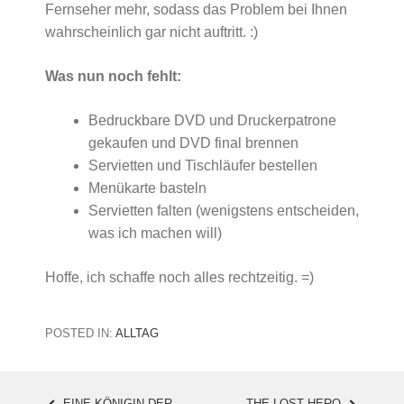
Fernseher mehr, sodass das Problem bei Ihnen
wahrscheinlich gar nicht auftritt. :)
Was nun noch fehlt:
Bedruckbare DVD und Druckerpatrone
gekaufen und DVD final brennen
Servietten und Tischläufer bestellen
Menükarte basteln
Servietten falten (wenigstens entscheiden,
was ich machen will)
Hoffe, ich schaffe noch alles rechtzeitig. =)
с
в
е
POSTED IN:
ALLTAG
т
и
г
EINE KÖNIGIN DER
THE LOST HERO