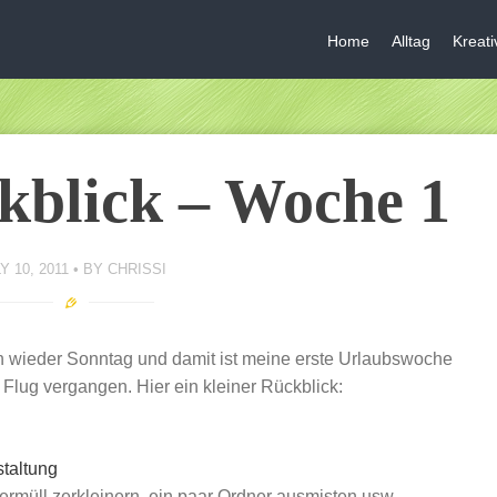
Home
Alltag
Kreat
kblick – Woche 1
Y 10, 2011
BY
CHRISSI
n wieder Sonntag und damit ist meine erste Urlaubswoche
m Flug vergangen. Hier ein kleiner Rückblick:
taltung
rmüll zerkleinern, ein paar Ordner ausmisten usw.