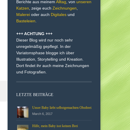
Berichte aus meinem
Alltag
, von
unseren
Katzen
, zeige euch
Zeichnungen
,
Malerei
oder auch
Digitales
und
Basteleien
.
+++ ACHTUNG +++
Dieser Blog wird nur noch sehr
unregelmäßig gepflegt. In der
Variatonsphase blogge ich über
Illustration, Storytelling und Kreation.
Dort findet ihr auch meine Zeichnungen
und Fotografien.
LETZTE BEITRÄGE
Unser Baby liebt selbstgemachten Obstbrei
March 6, 2017
Hilfe, mein Baby isst keinen Brei