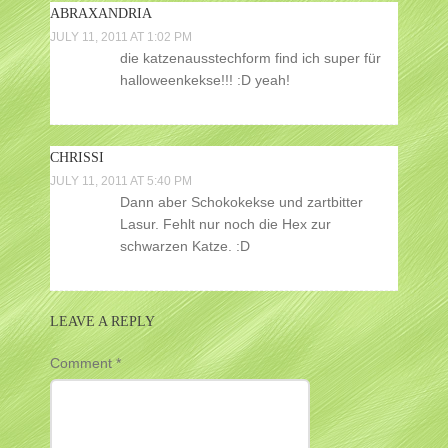
ABRAXANDRIA
JULY 11, 2011 AT 1:02 PM
die katzenausstechform find ich super für
halloweenkekse!!! :D yeah!
CHRISSI
JULY 11, 2011 AT 5:40 PM
Dann aber Schokokekse und zartbitter
Lasur. Fehlt nur noch die Hex zur
schwarzen Katze. :D
LEAVE A REPLY
Comment
*