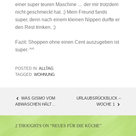
einer super teuren Maschine … der mir trotzdem
nicht geschmeckt hat. ;) Mein Freund fands
super, denn nach einem kleinen Nippen durfte er
den Rest trinken. ;)
Fazit: Shoppen ohne einen Cent auszugeben ist
super. ^^
POSTED IN:
ALLTAG
TAGGED:
WOHNUNG
WAS GISMO VOM
URLAUBSRÜCKBLICK –
POST
ABWASCHEN HÄLT…
WOCHE 1
NAVIGATION
2 THOUGHTS ON “
NEUES FÜR DIE KÜCHE
”