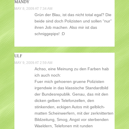
MANDY
MAY 8, 2009 AT 7:34 AM
Grün der Blau, ist das nicht total egal? Die
beide sind doch Polizisten und sollen “nur”
ihren Job machen. Also mir ist das
schniggepips! :D
ULF
MAY 9, 2009 AT 2:59 AM
Achso, eine Meinung zu den Farben hab
ich auch noch:
Fuer mich gehoeren gruene Polizisten
irgendwie in das klassische Standardbild
der Bundesrepublik. Genau, das mit den
dicken gelben Telefonzellen, den
stinkenden, eckigen Autos mit gelblich-
matten Scheinwerfern, mit der zerknitterten
Bildzeitung, Smog, Angst vor sterbenden
Waeldern, Telefonen mit runden