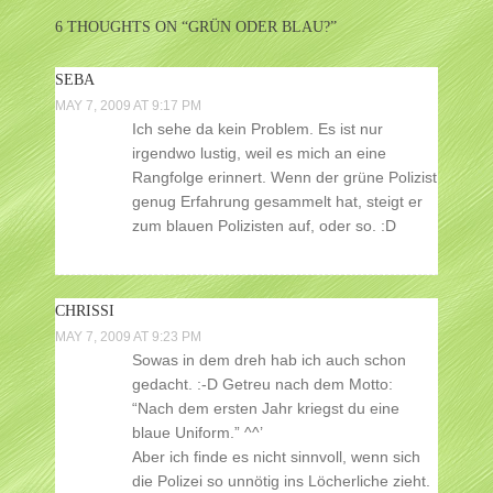
6 THOUGHTS ON “
GRÜN ODER BLAU?
”
SEBA
MAY 7, 2009 AT 9:17 PM
Ich sehe da kein Problem. Es ist nur
irgendwo lustig, weil es mich an eine
Rangfolge erinnert. Wenn der grüne Polizist
genug Erfahrung gesammelt hat, steigt er
zum blauen Polizisten auf, oder so. :D
CHRISSI
MAY 7, 2009 AT 9:23 PM
Sowas in dem dreh hab ich auch schon
gedacht. :-D Getreu nach dem Motto:
“Nach dem ersten Jahr kriegst du eine
blaue Uniform.” ^^’
Aber ich finde es nicht sinnvoll, wenn sich
die Polizei so unnötig ins Löcherliche zieht.