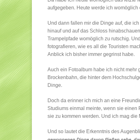
aufgegeben. Heute werde ich womöglich d
Und dann fallen mir die Dinge auf, die ic
hinauf und auf das Schloss hinabschauen.
Trampelpfade womöglich zu rutschig. Und
fotografieren, wie es all die Touristen m
Anblick ich bisher immer gegrinst habe.
Auch ein Fotoalbum habe ich nicht mehr g
Brockenbahn, die hinter dem Hochschulgel
Dinge.
Doch da erinner ich mich an eine Freundi
Studiums einmal meinte, wenn sie einen Fl
sie zu kommen werden. Und ich mag die 
Und so lautet die Erkenntnis des Augenbl
gewonnenen Dinge davon fließen sehe, da