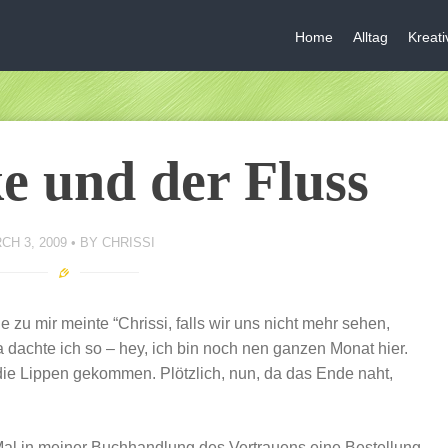
Home
Alltag
Kreat
e und der Fluss
CH 3, 2009
BY
CHRISSI
 zu mir meinte “Chrissi, falls wir uns nicht mehr sehen,
a dachte ich so – hey, ich bin noch nen ganzen Monat hier.
 die Lippen gekommen. Plötzlich, nun, da das Ende naht,
Mal in meiner Buchhandlung des Vertrauens eine Bestellung