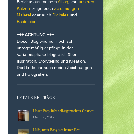
Berichte aus meinem
Alltag
, von
unseren
Katzen
, zeige euch
Zeichnungen
,
Malerei
oder auch
Digitales
und
Basteleien
.
+++ ACHTUNG +++
Dieser Blog wird nur noch sehr
unregelmäßig gepflegt. In der
Variatonsphase blogge ich über
Illustration, Storytelling und Kreation.
Dort findet ihr auch meine Zeichnungen
und Fotografien.
LETZTE BEITRÄGE
Unser Baby liebt selbstgemachten Obstbrei
March 6, 2017
Hilfe, mein Baby isst keinen Brei