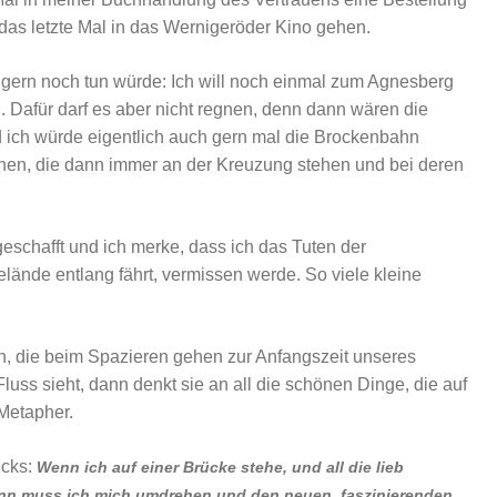
as letzte Mal in das Wernigeröder Kino gehen.
h gern noch tun würde: Ich will noch einmal zum Agnesberg
 Dafür darf es aber nicht regnen, denn dann wären die
 ich würde eigentlich auch gern mal die Brockenbahn
achen, die dann immer an der Kreuzung stehen und bei deren
eschafft und ich merke, dass ich das Tuten der
ände entlang fährt, vermissen werde. So viele kleine
n, die beim Spazieren gehen zur Anfangszeit unseres
uss sieht, dann denkt sie an all die schönen Dinge, die auf
Metapher.
icks:
Wenn ich auf einer Brücke stehe, und all die lieb
nn muss ich mich umdrehen und den neuen, faszinierenden