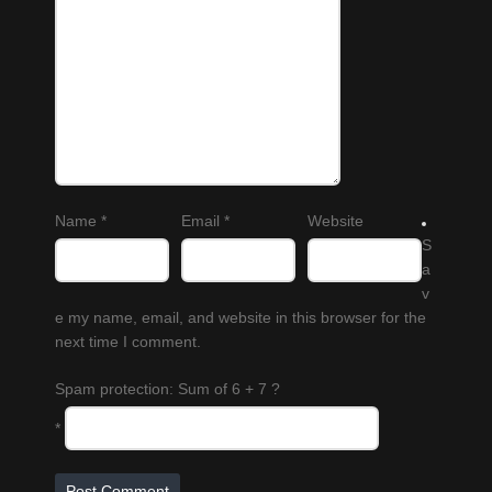
Name
*
Email
*
Website
S
a
v
e my name, email, and website in this browser for the
next time I comment.
Spam protection: Sum of 6 + 7 ?
*