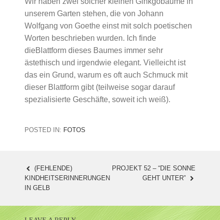
Wir haben zwei solcher kleinen Ginkgobäume in
unserem Garten stehen, die von Johann
Wolfgang von Goethe einst mit solch poetischen
Worten beschrieben wurden. Ich finde
dieBlattform dieses Baumes immer sehr
ästethisch und irgendwie elegant. Vielleicht ist
das ein Grund, warum es oft auch Schmuck mit
dieser Blattform gibt (teilweise sogar darauf
spezialisierte Geschäfte, soweit ich weiß).
POSTED IN:
FOTOS
(FEHLENDE)
PROJEKT 52 – “DIE SONNE
POST
KINDHEITSERINNERUNGEN
GEHT UNTER”
IN GELB
NAVIGATION