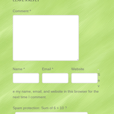
LEAVE A REPLY
Comment
*
Name
*
Email
*
Website
S
a
v
e my name, email, and website in this browser for the
next time I comment.
Spam protection: Sum of 6 + 10 ?