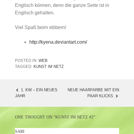
Englisch können, denn die ganze Seite ist in
Englisch gehalten.
Viel Spaß beim stöbern!
http://kyena.deviantart.com/
POSTED IN:
WEB
TAGGED:
KUNST IM NETZ
1. KW – EIN NEUES
NEUE HAARFARBE MIT EIN
POST
JAHR
PAAR KLICKS
NAVIGATION
ONE THOUGHT ON “
KUNST IM NETZ #2
”
SARI