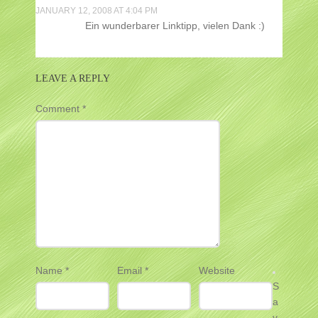
JANUARY 12, 2008 AT 4:04 PM
Ein wunderbarer Linktipp, vielen Dank :)
LEAVE A REPLY
Comment
*
Name
*
Email
*
Website
S
a
v