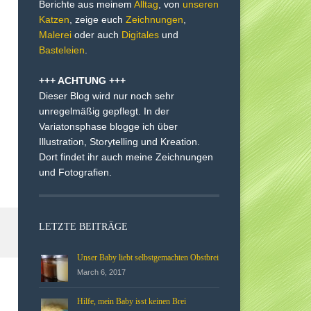
Berichte aus meinem
Alltag
, von
unseren
Katzen
, zeige euch
Zeichnungen
,
Malerei
oder auch
Digitales
und
Basteleien
.
+++ ACHTUNG +++
Dieser Blog wird nur noch sehr
unregelmäßig gepflegt. In der
Variatonsphase blogge ich über
Illustration, Storytelling und Kreation.
Dort findet ihr auch meine Zeichnungen
und Fotografien.
LETZTE BEITRÄGE
Unser Baby liebt selbstgemachten Obstbrei
March 6, 2017
Hilfe, mein Baby isst keinen Brei