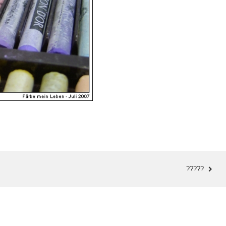
?????