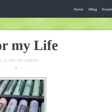
Home
Alltag
Kreat
r my Life
Y 12, 2007
BY
CHRISSI