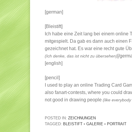
[german]
[Bleistift]
Ich habe eine Zeit lang bei einem online
mitgespielt. Da gab es dann auch einen 
gezeichnet hat. Es war eine recht gute Ü
[/germ
(Ich denke, das ist nicht zu übersehen)
[english]
[pencil]
I used to play an online Trading Card Gam
also fanart-contests, where you could draw 
not good in drawing people
(like everybody
POSTED IN:
ZEICHNUNGEN
TAGGED:
BLEISTIFT
•
GALERIE
•
PORTRAIT