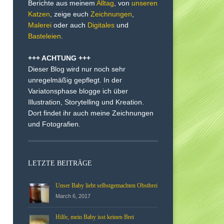
Berichte aus meinem
Alltag
, von
unseren
Katzen
, zeige euch
Zeichnungen
,
Malerei
oder auch
Digitales
und
Basteleien
.
+++ ACHTUNG +++
Dieser Blog wird nur noch sehr
unregelmäßig gepflegt. In der
Variatonsphase blogge ich über
Illustration, Storytelling und Kreation.
Dort findet ihr auch meine Zeichnungen
und Fotografien.
LETZTE BEITRÄGE
Unser Baby liebt selbstgemachten Obstbrei
March 6, 2017
Hilfe, mein Baby isst keinen Brei