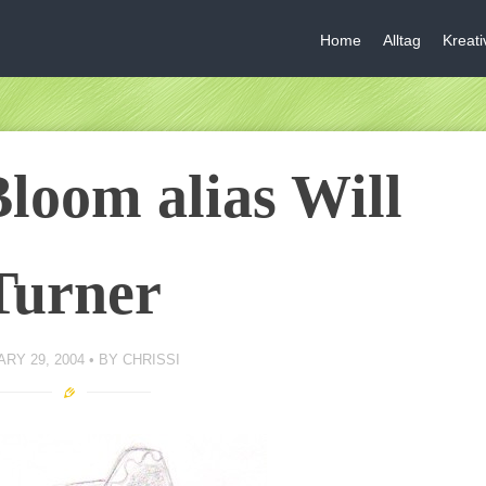
Home
Alltag
Kreat
loom alias Will
Turner
RY 29, 2004
BY
CHRISSI