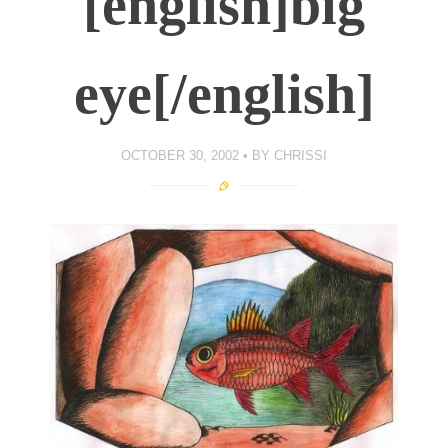
[english]big
eye[/english]
OCTOBER 30, 2002
BY
CHRISSI