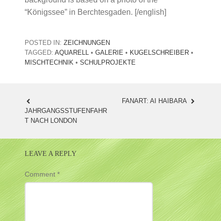
“Königssee” in Berchtesgaden. [/english]
POSTED IN:
ZEICHNUNGEN
TAGGED:
AQUARELL
•
GALERIE
•
KUGELSCHREIBER
•
MISCHTECHNIK
•
SCHULPROJEKTE
FANART: AI HAIBARA
POST
JAHRGANGSSTUFENFAHR
T NACH LONDON
NAVIGATION
LEAVE A REPLY
Comment
*