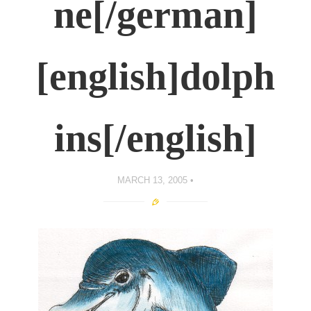
ne[/german]
[english]dolph
ins[/english]
MARCH 13, 2005