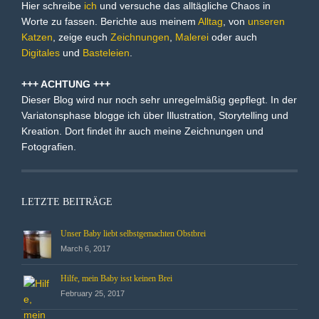
Hier schreibe
ich
und versuche das alltägliche Chaos in
Worte zu fassen. Berichte aus meinem
Alltag
, von
unseren
Katzen
, zeige euch
Zeichnungen
,
Malerei
oder auch
Digitales
und
Basteleien
.
+++ ACHTUNG +++
Dieser Blog wird nur noch sehr unregelmäßig gepflegt. In der
Variatonsphase blogge ich über Illustration, Storytelling und
Kreation. Dort findet ihr auch meine Zeichnungen und
Fotografien.
LETZTE BEITRÄGE
Unser Baby liebt selbstgemachten Obstbrei
March 6, 2017
Hilfe, mein Baby isst keinen Brei
February 25, 2017