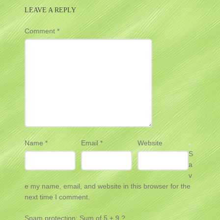
LEAVE A REPLY
Comment
*
Name
*
Email
*
Website
S
a
v
e my name, email, and website in this browser for the
next time I comment.
Spam protection: Sum of 5 + 9 ?