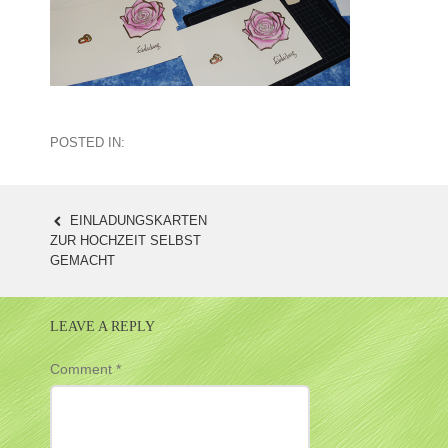
POSTED IN:
EINLADUNGSKARTEN
POST
ZUR HOCHZEIT SELBST
GEMACHT
NAVIGATION
LEAVE A REPLY
Comment
*