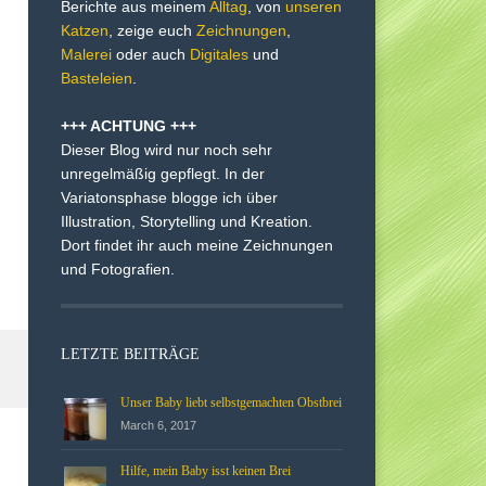
Berichte aus meinem
Alltag
, von
unseren
Katzen
, zeige euch
Zeichnungen
,
Malerei
oder auch
Digitales
und
Basteleien
.
+++ ACHTUNG +++
Dieser Blog wird nur noch sehr
unregelmäßig gepflegt. In der
Variatonsphase blogge ich über
Illustration, Storytelling und Kreation.
Dort findet ihr auch meine Zeichnungen
und Fotografien.
LETZTE BEITRÄGE
Unser Baby liebt selbstgemachten Obstbrei
March 6, 2017
Hilfe, mein Baby isst keinen Brei