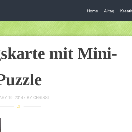
Home
Alltag
Kreat
skarte mit Mini-
Puzzle
RY 19, 2014
BY
CHRISSI