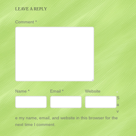
LEAVE A REPLY
Comment
*
Name
*
Email
*
Website
S
a
v
e my name, email, and website in this browser for the
next time I comment.