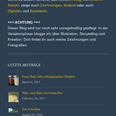
Katzen
, zeige euch
Zeichnungen
,
Malerei
oder auch
Digitales
und
Basteleien
.
+++ ACHTUNG +++
Dieser Blog wird nur noch sehr unregelmäßig gepflegt. In der
Variatonsphase blogge ich über Illustration, Storytelling und
Kreation. Dort findet ihr auch meine Zeichnungen und
Fotografien.
LETZTE BEITRÄGE
Unser Baby liebt selbstgemachten Obstbrei
March 6, 2017
Hilfe, mein Baby isst keinen Brei
February 25, 2017
Zeit ist kostbar
August 29, 2016