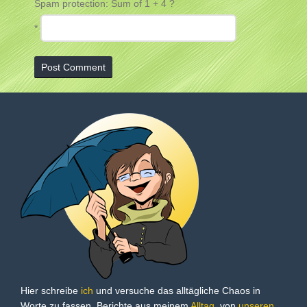
Spam protection: Sum of 1 + 4 ?
*
Hier schreibe
ich
und versuche das alltägliche Chaos in
Worte zu fassen. Berichte aus meinem
Alltag
, von
unseren