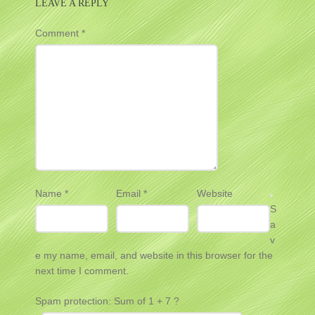
LEAVE A REPLY
Comment
*
Name
*
Email
*
Website
S
a
v
e my name, email, and website in this browser for the
next time I comment.
Spam protection: Sum of 1 + 7 ?