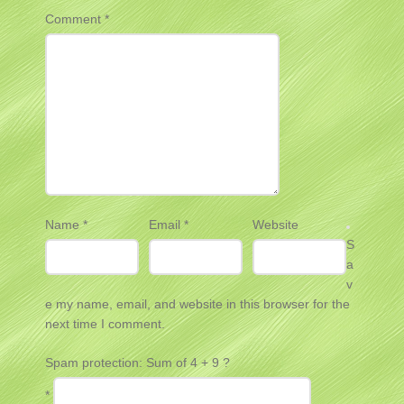
Comment
*
Name
*
Email
*
Website
S
a
v
e my name, email, and website in this browser for the
next time I comment.
Spam protection: Sum of 4 + 9 ?
*