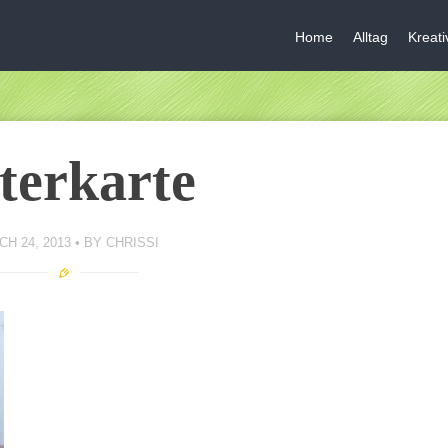
Home
Alltag
Kreat
terkarte
H 24, 2013
BY
CHRISSI