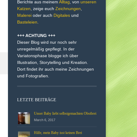
Berichte aus meinem
Alltag
, von
unseren
Katzen
, zeige euch
Zeichnungen
,
Malerei
oder auch
Digitales
und
Basteleien
.
+++ ACHTUNG +++
Dieser Blog wird nur noch sehr
unregelmäßig gepflegt. In der
Variatonsphase blogge ich über
Illustration, Storytelling und Kreation.
Dort findet ihr auch meine Zeichnungen
und Fotografien.
LETZTE BEITRÄGE
Unser Baby liebt selbstgemachten Obstbrei
March 6, 2017
Hilfe, mein Baby isst keinen Brei