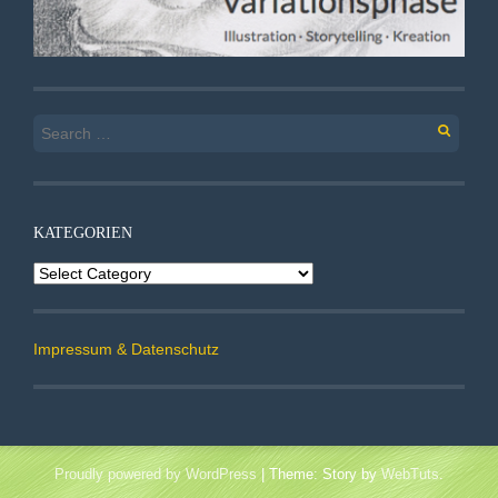
Search
for:
KATEGORIEN
Kategorien
Impressum & Datenschutz
Proudly powered by WordPress
|
Theme: Story by
WebTuts
.