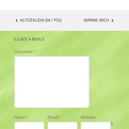
KLITZEKLEIN (04 / P52)
WÄRME MICH
POST
NAVIGATION
LEAVE A REPLY
Comment
*
Name
*
Email
*
Website
S