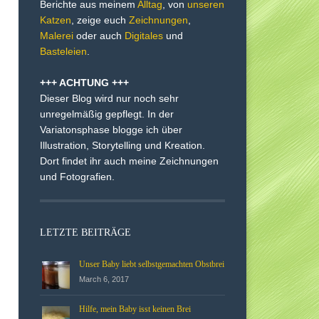
Berichte aus meinem
Alltag
, von
unseren
Katzen
, zeige euch
Zeichnungen
,
Malerei
oder auch
Digitales
und
Basteleien
.
+++ ACHTUNG +++
Dieser Blog wird nur noch sehr
unregelmäßig gepflegt. In der
Variatonsphase blogge ich über
Illustration, Storytelling und Kreation.
Dort findet ihr auch meine Zeichnungen
und Fotografien.
LETZTE BEITRÄGE
Unser Baby liebt selbstgemachten Obstbrei
March 6, 2017
Hilfe, mein Baby isst keinen Brei