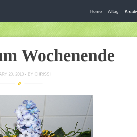
Home
Alltag
Kreat
um Wochenende
RY 20, 2013
BY
CHRISSI