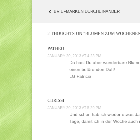
BRIEFMARKEN DURCHEINANDER
POST
NAVIGATION
2 THOUGHTS ON “
BLUMEN ZUM WOCHENE
PATHEO
JANUARY 20, 2013 AT 4:23 PM
Da hast Du aber wunderbare Blumen
einen betörenden Duft!
LG Patricia
CHRISSI
JANUARY 20, 2013 AT 5:29 PM
Und schon hab ich wieder etwas dazu
Tage, damit ich in der Woche auch