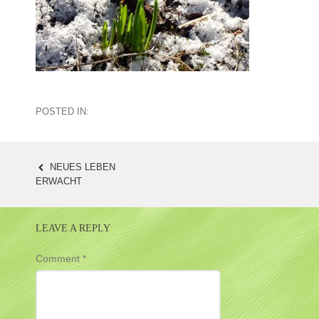
POSTED IN:
NEUES LEBEN
POST
ERWACHT
NAVIGATION
LEAVE A REPLY
Comment
*