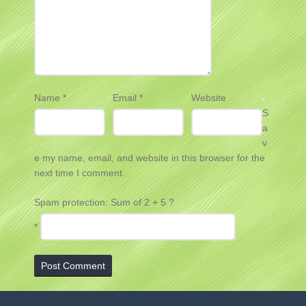
Name
*
Email
*
Website
S
a
v
e my name, email, and website in this browser for the
next time I comment.
Spam protection: Sum of 2 + 5 ?
*