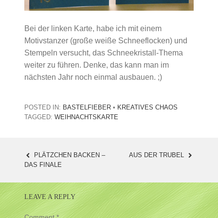
Bei der linken Karte, habe ich mit einem
Motivstanzer (große weiße Schneeflocken) und
Stempeln versucht, das Schneekristall-Thema
weiter zu führen. Denke, das kann man im
nächsten Jahr noch einmal ausbauen. ;)
POSTED IN:
BASTELFIEBER
•
KREATIVES CHAOS
TAGGED:
WEIHNACHTSKARTE
PLÄTZCHEN BACKEN –
AUS DER TRUBEL
POST
DAS FINALE
NAVIGATION
LEAVE A REPLY
Comment
*