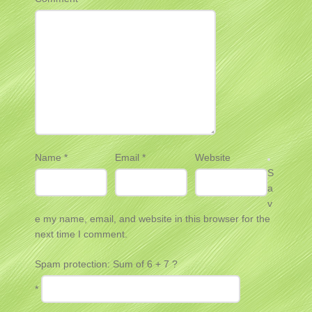
Name
*
Email
*
Website
S
a
v
e my name, email, and website in this browser for the
next time I comment.
Spam protection: Sum of 6 + 7 ?
*