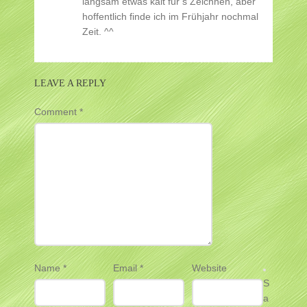
langsam etwas kalt für’s Zeichnen, aber
hoffentlich finde ich im Frühjahr nochmal
Zeit. ^^
LEAVE A REPLY
Comment
*
Name
*
Email
*
Website
S
a