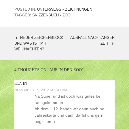
POSTED IN:
UNTERWEGS
•
ZEICHNUNGEN
TAGGED:
SKIZZENBUCH
•
ZOO
NEUER ZEICHENBLOCK
AUSFALL NACH LANGER
POST
UND WAS IST MIT
ZEIT
WEIHNACHTEN?
NAVIGATION
4 THOUGHTS ON “
AUF IN DEN ZOO
”
KEVIN
NOVEMBER 15, 2012 AT 9:41 AM
Na Super und ist doch was gutes bei
rausgekommen.
Ab dem 1.12. haben wir dann auch ne
Jahreskarte und dann darfst uns gern
begleiten ;)