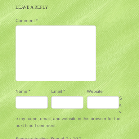
LEAVE A REPLY
Comment
*
Name
*
Email
*
Website
S
a
v
e my name, email, and website in this browser for the
next time I comment.
Spam protection: Sum of 2 + 10 ?