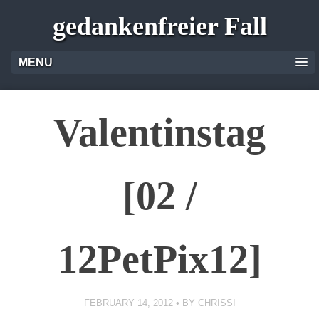
gedankenfreier Fall
MENU
Valentinstag
[02 /
12PetPix12]
FEBRUARY 14, 2012
BY
CHRISSI