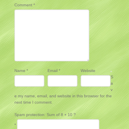
Comment
*
Name
*
Email
*
Website
S
a
v
e my name, email, and website in this browser for the
next time I comment.
Spam protection: Sum of 8 + 10 ?
*