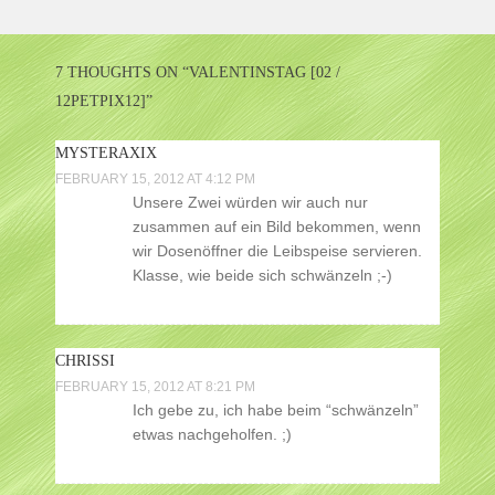
NAVIGATION
7 THOUGHTS ON “
VALENTINSTAG [02 /
12PETPIX12]
”
MYSTERAXIX
FEBRUARY 15, 2012 AT 4:12 PM
Unsere Zwei würden wir auch nur
zusammen auf ein Bild bekommen, wenn
wir Dosenöffner die Leibspeise servieren.
Klasse, wie beide sich schwänzeln ;-)
CHRISSI
FEBRUARY 15, 2012 AT 8:21 PM
Ich gebe zu, ich habe beim “schwänzeln”
etwas nachgeholfen. ;)