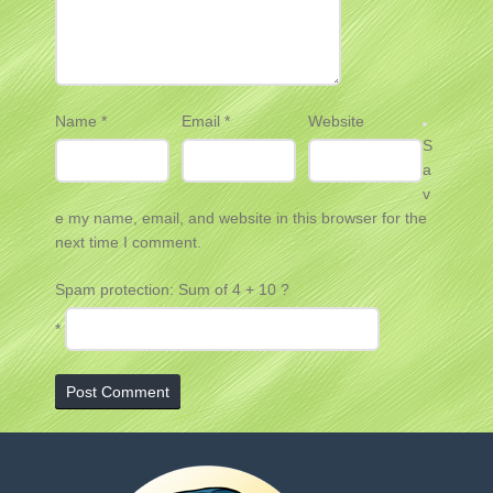
Name
*
Email
*
Website
S
a
v
e my name, email, and website in this browser for the
next time I comment.
Spam protection: Sum of 4 + 10 ?
*