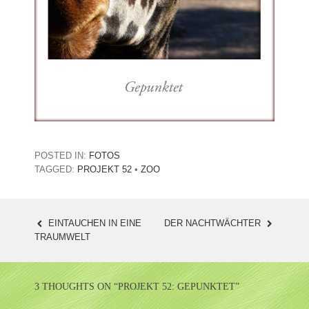
POSTED IN:
FOTOS
TAGGED:
PROJEKT 52
•
ZOO
EINTAUCHEN IN EINE
DER NACHTWÄCHTER
POST
TRAUMWELT
NAVIGATION
3 THOUGHTS ON “
PROJEKT 52: GEPUNKTET
”