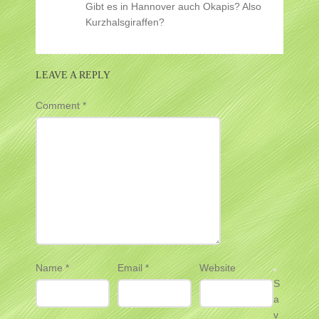
Gibt es in Hannover auch Okapis? Also
Kurzhalsgiraffen?
LEAVE A REPLY
Comment
*
Name
*
Email
*
Website
S
a
v