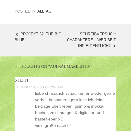
POSTED IN:
ALLTAG
PROJEKT 52: THE BIG
SCHREIBVERSUCH:
POST
BLUE
CHARAKTERE – WER SEID
IHR EIGENTLICH?
NAVIGATION
3 THOUGHTS ON “
AUFRÄUMARBEITEN
”
STEFFI
OCTOBER 9, 2011 AT 2:51 PM
liebe chrissi, ich schau immer wieder gerne
vorbei. besonders gern lese ich deine
beiträge über: leben, gismo & mokka,
bücher, zeichnungen & digital art und
bastelfieber :-D
viele grüße nach h!