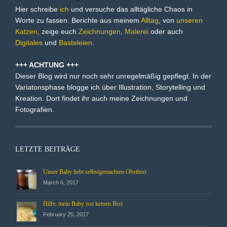
Hier schreibe
ich
und versuche das alltägliche Chaos in
Worte zu fassen. Berichte aus meinem
Alltag
, von
unseren
Katzen
, zeige euch
Zeichnungen
,
Malerei
oder auch
Digitales
und
Basteleien
.
+++ ACHTUNG +++
Dieser Blog wird nur noch sehr unregelmäßig gepflegt. In der
Variatonsphase blogge ich über Illustration, Storytelling und
Kreation. Dort findet ihr auch meine Zeichnungen und
Fotografien.
LETZTE BEITRÄGE
Unser Baby liebt selbstgemachten Obstbrei
March 6, 2017
Hilfe, mein Baby isst keinen Brei
February 25, 2017