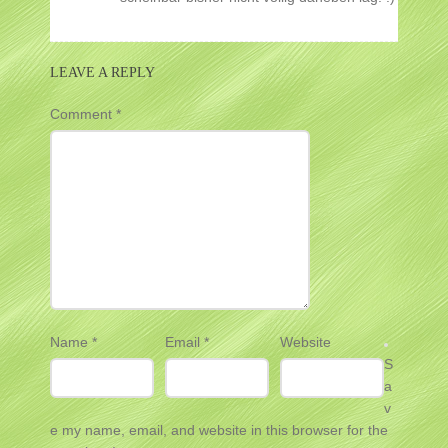
LEAVE A REPLY
Comment
*
Name
*
Email
*
Website
S
a
v
e my name, email, and website in this browser for the