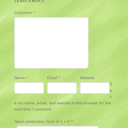
LEAVE A REPLY
Comment
*
Name
*
Email
*
Website
S
a
v
e my name, email, and website in this browser for the
next time I comment.
Spam protection: Sum of 1 + 4 ?