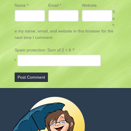
Name
*
Email
*
Website
S
a
v
e my name, email, and website in this browser for the
next time I comment.
Spam protection: Sum of 2 + 8 ?
*