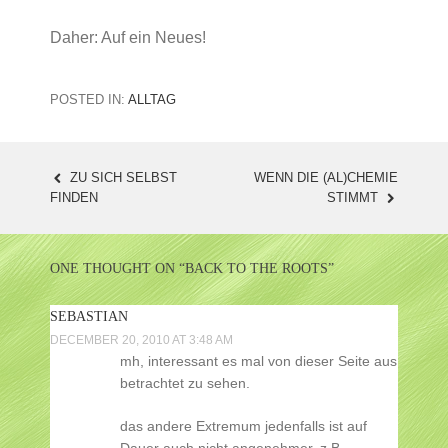
Daher: Auf ein Neues!
POSTED IN:
ALLTAG
ZU SICH SELBST
WENN DIE (AL)CHEMIE
POST
FINDEN
STIMMT
NAVIGATION
ONE THOUGHT ON “
BACK TO THE ROOTS
”
SEBASTIAN
DECEMBER 20, 2010 AT 3:48 AM
mh, interessant es mal von dieser Seite aus
betrachtet zu sehen.
das andere Extremum jedenfalls ist auf
Dauer auch nicht angenehmer, z.B.