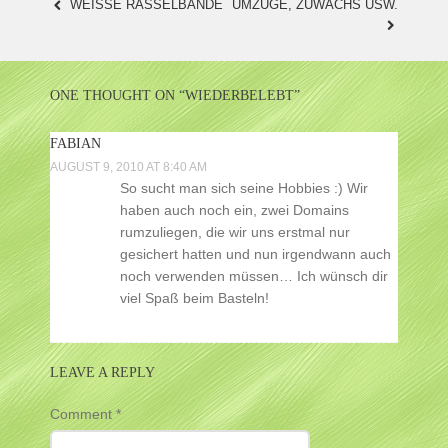
WEISSE RASSELBANDE
UMZÜGE, ZUWACHS USW.
POST
NAVIGATION
ONE THOUGHT ON “
WIEDERBELEBT
”
FABIAN
AUGUST 9, 2010 AT 8:40 AM
So sucht man sich seine Hobbies :) Wir
haben auch noch ein, zwei Domains
rumzuliegen, die wir uns erstmal nur
gesichert hatten und nun irgendwann auch
noch verwenden müssen… Ich wünsch dir
viel Spaß beim Basteln!
LEAVE A REPLY
Comment
*