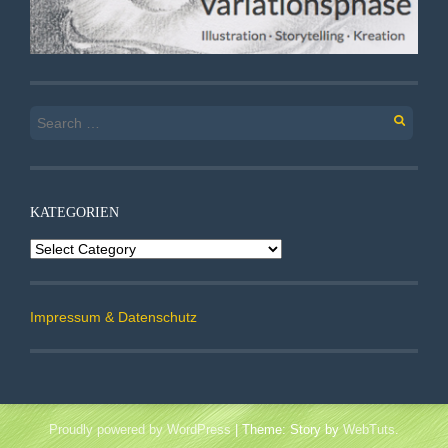
Search
for:
KATEGORIEN
Kategorien
Impressum & Datenschutz
Proudly powered by WordPress
|
Theme: Story by
WebTuts
.