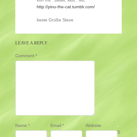
von mir ..bilder, illus…etc.
http://pinu-the-cat.tumblr.com/
beste Grüße Steve
LEAVE A REPLY
Comment
*
Name
*
Email
*
Website
S