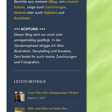
Berichte aus meinem
Alltag
, von
unseren
Katzen
, zeige euch
Zeichnungen
,
Malerei
oder auch
Digitales
und
Basteleien
.
+++ ACHTUNG +++
Dieser Blog wird nur noch sehr
unregelmäßig gepflegt. In der
Variatonsphase blogge ich über
Illustration, Storytelling und Kreation.
Dort findet ihr auch meine Zeichnungen
und Fotografien.
LETZTE BEITRÄGE
Unser Baby liebt selbstgemachten Obstbrei
March 6, 2017
Hilfe, mein Baby isst keinen Brei