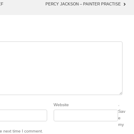
EF
PERCY JACKSON – PAINTER PRACTISE
Website
Sav
e
my
he next time I comment.