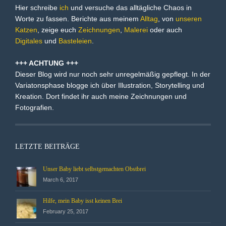
Hier schreibe
ich
und versuche das alltägliche Chaos in
Worte zu fassen. Berichte aus meinem
Alltag
, von
unseren
Katzen
, zeige euch
Zeichnungen
,
Malerei
oder auch
Digitales
und
Basteleien
.
+++ ACHTUNG +++
Dieser Blog wird nur noch sehr unregelmäßig gepflegt. In der
Variatonsphase blogge ich über Illustration, Storytelling und
Kreation. Dort findet ihr auch meine Zeichnungen und
Fotografien.
LETZTE BEITRÄGE
Unser Baby liebt selbstgemachten Obstbrei
March 6, 2017
Hilfe, mein Baby isst keinen Brei
February 25, 2017