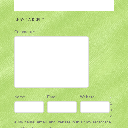
LEAVE A REPLY
Comment
*
Name
*
Email
*
Website
S
a
v
e my name, email, and website in this browser for the