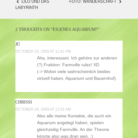
LILO UND DAS
FOTO: WANDERSCHAFT
POST
LABYRINTH
NAVIGATION
2 THOUGHTS ON “
EIGENES AQUARIUM?
”
JÜ
OCTOBER 25, 2009 AT 11:41 PM
Aha, interessant. Ich gehöre zur anderen
(?) Fraktion: Farmville rulez! XD
(-> Wobei viele wahrscheinlich beides
virtuell haben, Aquarium und Bauernhof).
CHRISSI
OCTOBER 26, 2009 AT 12:01 AM
Also alle meine Kontakte, die auch ein
Aquarium angelegt haben, spielen
gleichzeitig Farmville. An der Theorie
könnte also was dran sein. ;)