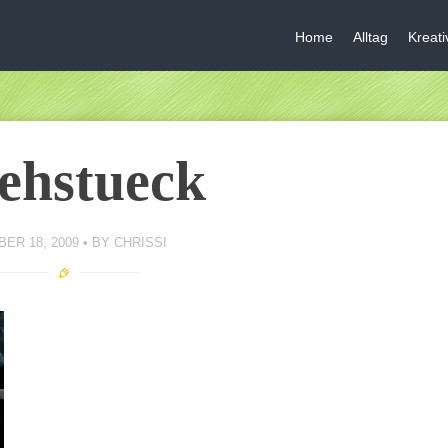
Home
Alltag
Kreat
ehstueck
ER 18, 2009
BY
CHRISSI