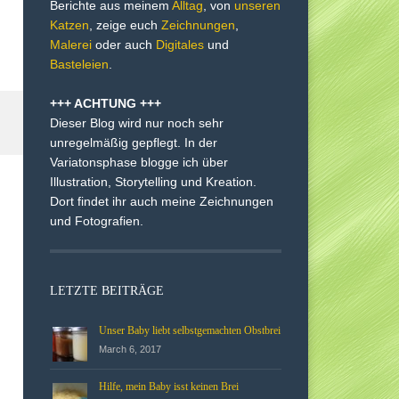
Berichte aus meinem
Alltag
, von
unseren
Katzen
, zeige euch
Zeichnungen
,
Malerei
oder auch
Digitales
und
Basteleien
.
+++ ACHTUNG +++
Dieser Blog wird nur noch sehr
unregelmäßig gepflegt. In der
Variatonsphase blogge ich über
Illustration, Storytelling und Kreation.
Dort findet ihr auch meine Zeichnungen
und Fotografien.
LETZTE BEITRÄGE
Unser Baby liebt selbstgemachten Obstbrei
March 6, 2017
Hilfe, mein Baby isst keinen Brei