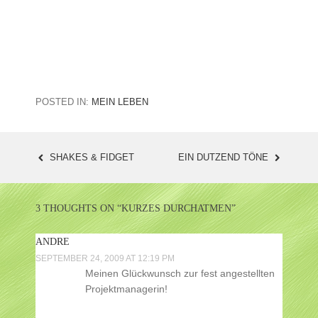
POSTED IN:
MEIN LEBEN
SHAKES & FIDGET
EIN DUTZEND TÖNE
POST
NAVIGATION
3 THOUGHTS ON “
KURZES DURCHATMEN
”
ANDRE
SEPTEMBER 24, 2009 AT 12:19 PM
Meinen Glückwunsch zur fest angestellten
Projektmanagerin!