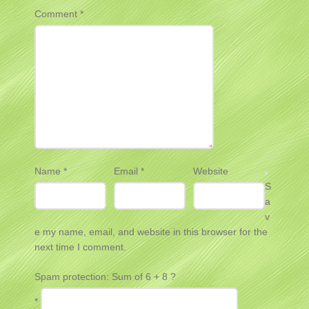
Comment
*
Name
*
Email
*
Website
S
a
v
e my name, email, and website in this browser for the
next time I comment.
Spam protection: Sum of 6 + 8 ?
*